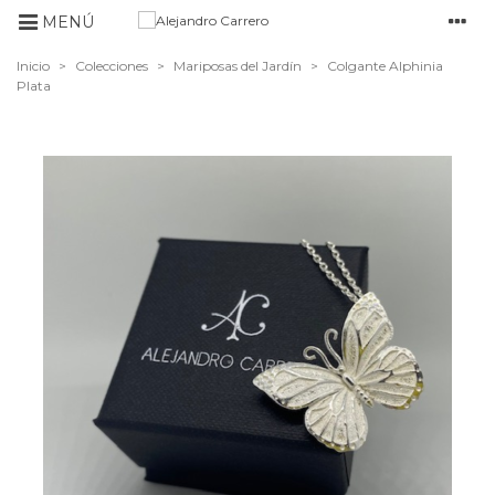
MENÚ
Inicio
>
Colecciones
>
Mariposas del Jardín
>
Colgante Alphinia
Plata