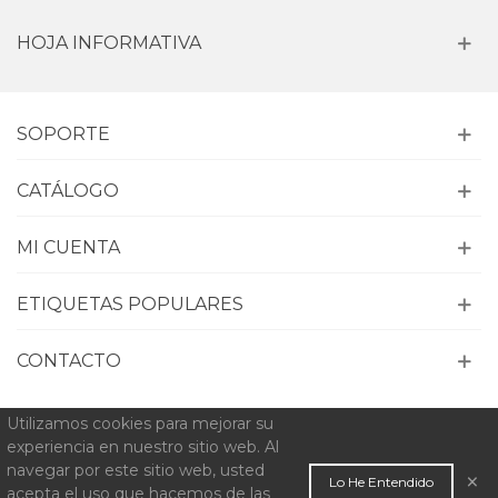
HOJA INFORMATIVA
SOPORTE
CATÁLOGO
MI CUENTA
ETIQUETAS POPULARES
CONTACTO
Utilizamos cookies para mejorar su
experiencia en nuestro sitio web. Al
navegar por este sitio web, usted
© 2022 Alejandro Carrero. Todos los derechos reservados.
×
Lo He Entendido
acepta el uso que hacemos de las