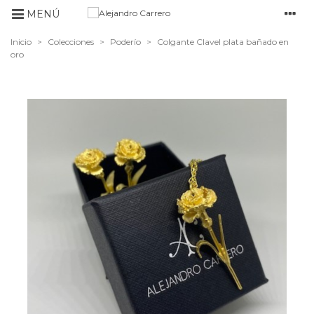
MENÚ
Inicio
>
Colecciones
>
Poderío
>
Colgante Clavel plata bañado en
oro