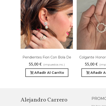
Pendientes Fiori Con Bola De
Colgante Honor
Favorito
Favorito
Cristal Blanca
Ley
55,00 €
55,00 €
(impuestos inc.)
(impu
Añadir Al Carrito
Añadir A
Alejandro Carrero
PROMO
No hay pr