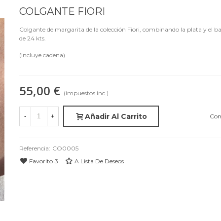
COLGANTE FIORI
Colgante de margarita de la colección Fiori, combinando la plata y el b
de 24 kts.
(Incluye cadena)
55,00 €
(impuestos inc.)
Añadir Al Carrito
Com
-
+
Referencia:
CO0005
Favorito
3
A Lista De Deseos