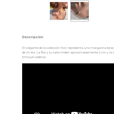
Descripción
El colgante de la colección Fiori representa una margarita esta
de 24 kts. La flor y su tallo miden aproximadamente 2 cm y la c
(Incluye cadena)