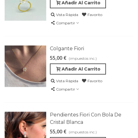
Añadir Al Carrito
Vista Rápida
Favorito
Compartir
Colgante Fiori
55,00 €
(impuestos inc.)
Añadir Al Carrito
Vista Rápida
Favorito
Compartir
Pendientes Fiori Con Bola De
Cristal Blanca
55,00 €
(impuestos inc.)